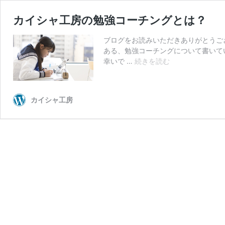
カイシャ工房の勉強コーチングとは？
ブログをお読みいただきありがとうご
ある、勉強コーチングについて書いて
カ
幸いで …
続きを読む
イ
シ
ャ
カイシャ工房
工
房
の
勉
強
コ
ー
チ
ン
グ
と
は？