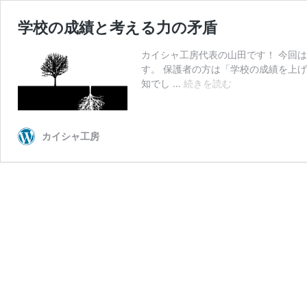
学校の成績と考える力の矛盾
カイシャ工房代表の山田です！ 今回
す。 保護者の方は「学校の成績を上
学
知でし …
続きを読む
校
の
成
カイシャ工房
績
と
考
え
る
力
の
矛
盾