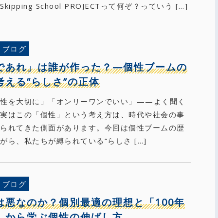
ipping School PROJECTって何ぞ？っていう […]
ブログ
であれ」は誰が作った？—個性ブームの
考える“らしさ”の正体
個性を大切に」「オンリーワンでいい」——よく聞く
、実はこの「個性」という考え方は、時代や社会の事
作られてきた側面があります。今回は個性ブームの歴
がら、私たちが縛られている“らしさ […]
ブログ
は悪なのか？個別最適の理想と「100年
」から学ぶ個性の伸ばし方