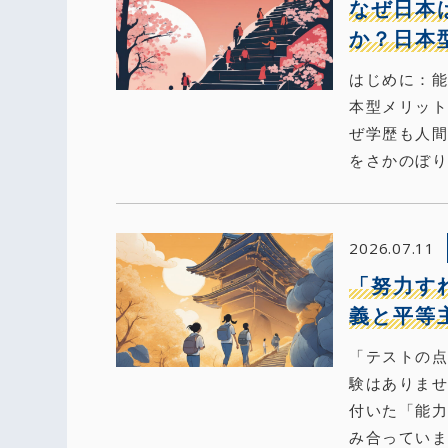
なぜ日本
か？日本
はじめに：能
本型メリッ
ぜ学歴も人
をさかのぼり
2026.07.11
「努力す
義と平等
「テストの点
験はありま
付いた「能力
み合っていま