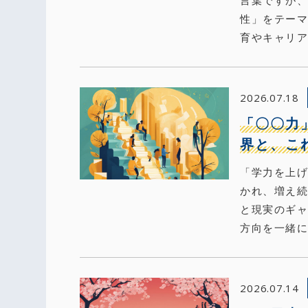
性」をテーマ
育やキャリア
2026.07.18
「〇〇力
界と、こ
「学力を上
かれ、増え
と現実のギ
方向を一緒に
2026.07.14